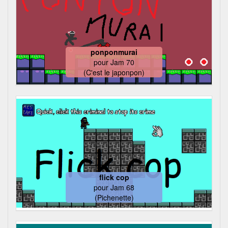
ponponmurai
pour
Jam 70
(C'est le japonpon)
flick cop
pour
Jam 68
(Pichenette)