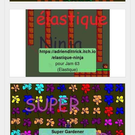
https://adriendittrick.itch.io
/elastique-ninja
pour
Jam 63
(Elastique)
Super Gardener