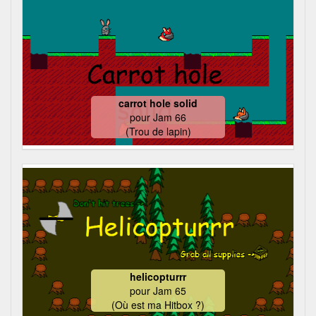
carrot hole solid
pour
Jam 66
(Trou de lapin)
helicopturrr
pour
Jam 65
(Où est ma Hitbox ?)