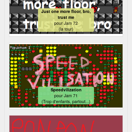
Just one more floor, bro,
trust me
pour
Jam 72
(la tour)
Speedvilization
pour
Jam 71
(Trop d'enfants, partout...)