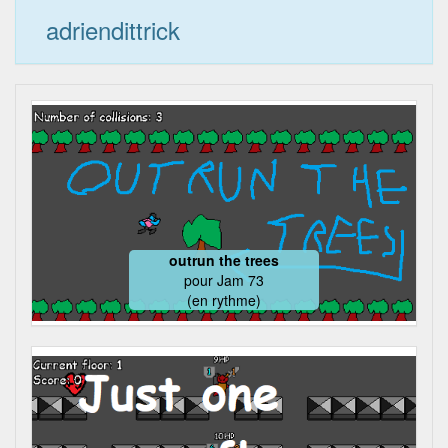
adriendittrick
outrun the trees
pour
Jam 73
(en rythme)