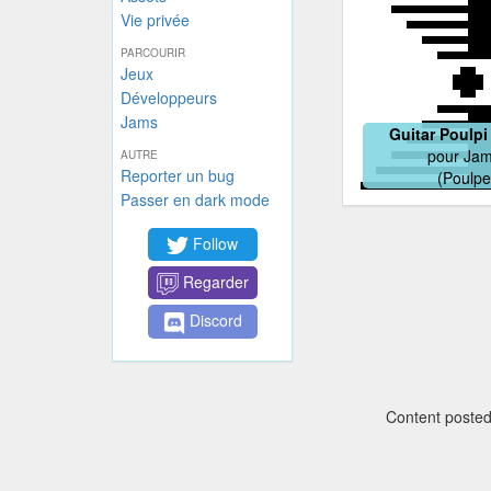
Vie privée
PARCOURIR
Jeux
Développeurs
Jams
Guitar Poulpi
pour
Jam
AUTRE
Reporter un bug
(Poulpe
Passer en dark mode
Follow
Regarder
Discord
Content posted 