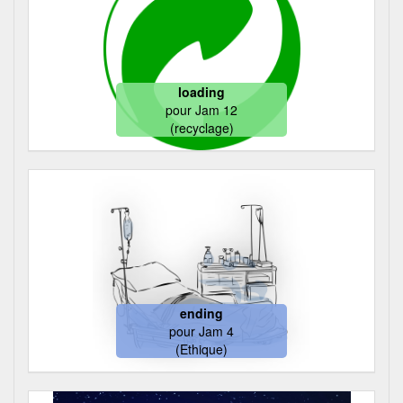
loading
pour
Jam 12
(recyclage)
ending
pour
Jam 4
(Ethique)