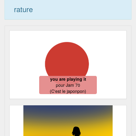
rature
you are playing it
pour
Jam 70
(C'est le japonpon)