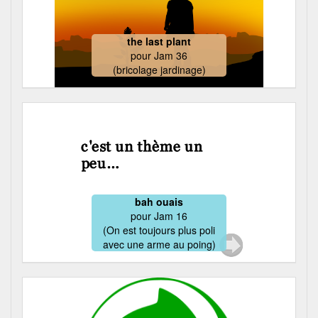
the last plant
pour
Jam 36
(bricolage jardinage)
bah ouais
pour
Jam 16
(On est toujours plus poli
avec une arme au poing)