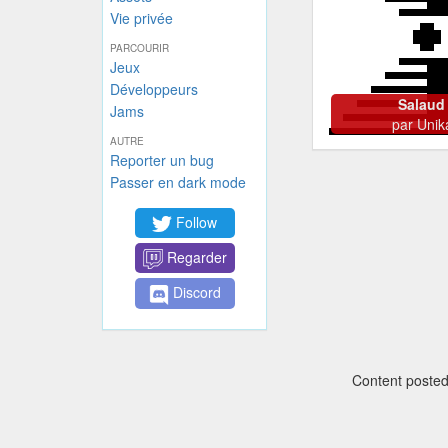
Vie privée
PARCOURIR
Jeux
Développeurs
Salaud 
Jams
par
Unik
AUTRE
Reporter un bug
Passer en dark mode
Follow
Regarder
Discord
Content posted 